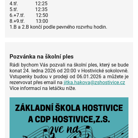
4.tř. 12:25
5.tř. 12:35
6.+7.tř. 12:50
8.+9.tř. 13:00
1.B a 2.B končí podle pevného rozvrhu hodin.
Pozvánka na školní ples
Rádi bychom Vás pozvali na školní ples, který se bude
konat 24. ledna 2026 od 20:00 v Hostivické sokolovně.
Vstupenky budou v prodeji od 06.01.2026 a můžete je
rezervovat přes email na
jitka.hakova@zshostivice.cz
Více informací na letáčku níže.