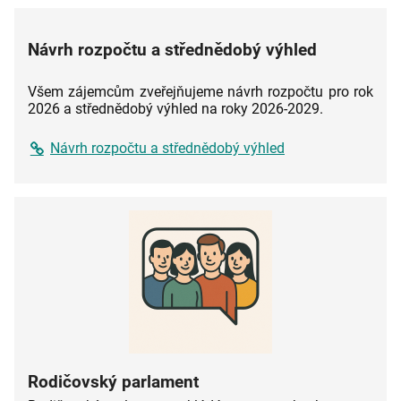
ŠKOLY
–
JAK
Návrh rozpočtu a střednědobý výhled
SE
ZŠ
Všem zájemcům zveřejňujeme návrh rozpočtu pro rok
HOSTIVICE
2026 a střednědobý výhled na roky 2026-2029.
STÁVÁ
MODERNÍ,
BEZPEČNOU
Návrh rozpočtu a střednědobý výhled
A
KVALITNÍ
ŠKOLOU
PRO
DNEŠNÍ
DĚTI:
Rodičovský parlament