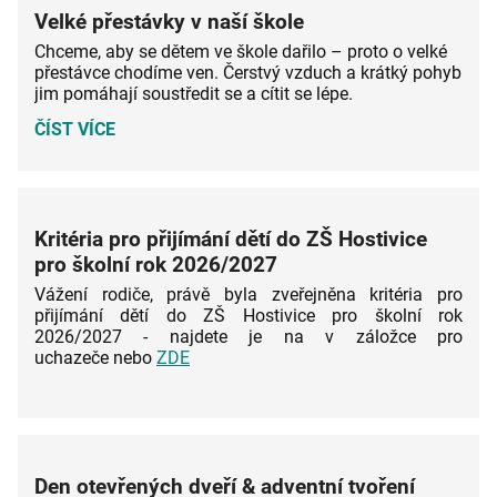
Velké přestávky v naší škole
Chceme, aby se dětem ve škole dařilo – proto o velké
přestávce chodíme ven. Čerstvý vzduch a krátký pohyb
jim pomáhají soustředit se a cítit se lépe.
VELKÉ
ČÍST VÍCE
PŘESTÁVKY
V
NAŠÍ
ŠKOLE:
Kritéria pro přijímání dětí do ZŠ Hostivice
pro školní rok 2026/2027
Vážení rodiče, právě byla zveřejněna kritéria pro
přijímání dětí do ZŠ Hostivice pro školní rok
2026/2027 - najdete je na v záložce pro
uchazeče nebo
ZDE
Den otevřených dveří & adventní tvoření