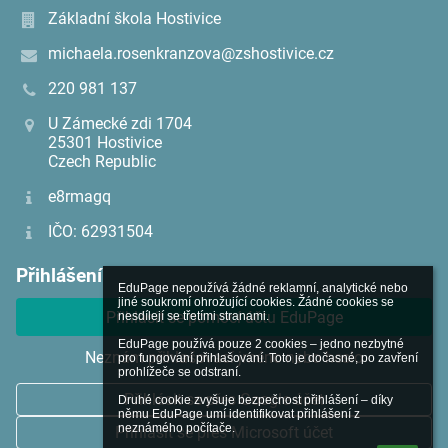
Základní škola Hostivice
michaela.rosenkranzova@zshostivice.cz
220 981 137
U Zámecké zdi 1704
25301 Hostivice
Czech Republic
e8rmagq
IČO: 62931504
Přihlášení
EduPage nepoužívá žádné reklamní, analytické nebo 
jiné soukromí ohrožující cookies. Žádné cookies se 
Přihlásit se pomocí účtu EduPage
nesdílejí se třetími stranami.

EduPage používá pouze 2 cookies – jedno nezbytné 
Neznám přihlašovací jméno nebo heslo
pro fungování přihlašování. Toto je dočasné, po zavření 
prohlížeče se odstraní.

Přihlásit se přes Google účet
Druhé cookie zvyšuje bezpečnost přihlášení – díky 
němu EduPage umí identifikovat přihlášení z 
neznámého počítače.
Přihlásit se přes Microsoft účet