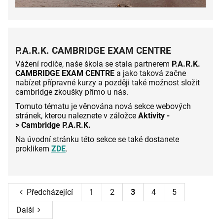
P.A.R.K. CAMBRIDGE EXAM CENTRE
Vážení rodiče, naše škola se stala partnerem
P.A.R.K.
CAMBRIDGE EXAM CENTRE
a jako taková začne
nabízet přípravné kurzy a později také možnost složit
cambridge zkoušky přímo u nás.
Tomuto tématu je věnována nová sekce webových
stránek, kterou naleznete v záložce
Aktivity -
>
Cambridge P.A.R.K.
Na úvodní stránku této sekce se také dostanete
proklikem
ZDE
.
Předcházející
1
2
3
4
5
Další