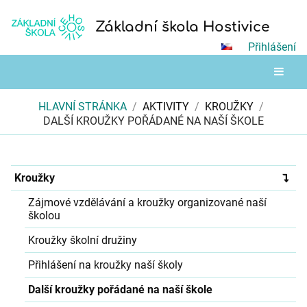
Základní škola Hostivice
Přihlášení
HLAVNÍ STRÁNKA
/
AKTIVITY
/
KROUŽKY
/
DALŠÍ KROUŽKY POŘÁDANÉ NA NAŠÍ ŠKOLE
Další
Kroužky
kroužky
Zájmové vzdělávání a kroužky organizované naší
pořádané
školou
na
naší
Kroužky školní družiny
škole
Přihlášení na kroužky naší školy
Další kroužky pořádané na naší škole