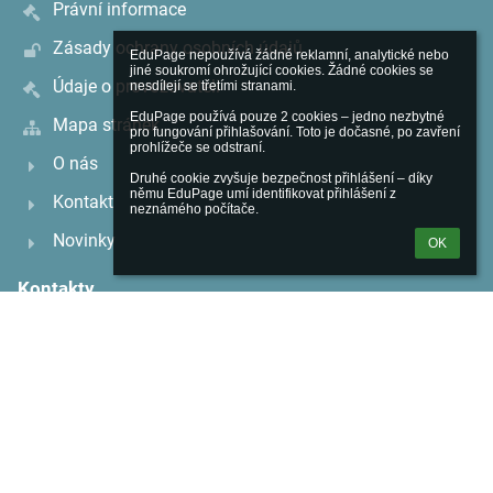
Právní informace
Zásady ochrany osobních údajů
EduPage nepoužívá žádné reklamní, analytické nebo 
jiné soukromí ohrožující cookies. Žádné cookies se 
Údaje o provozovateli
nesdílejí se třetími stranami.

EduPage používá pouze 2 cookies – jedno nezbytné 
Mapa stránek
pro fungování přihlašování. Toto je dočasné, po zavření 
prohlížeče se odstraní.

O nás
Druhé cookie zvyšuje bezpečnost přihlášení – díky 
němu EduPage umí identifikovat přihlášení z 
Kontakt
neznámého počítače.
Novinky
OK
Kontakty
Základní škola Hostivice
michaela.rosenkranzova@zshostivice.cz
220 981 137
U Zámecké zdi 1704
25301 Hostivice
Czech Republic